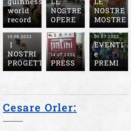
guinness
LE
LE
world
NOSTRE
NOSTRE
record
OPERE
MOSTRE
15.08.2022
03.07.2022
I
EVENTI
NOSTRI
e
14.07.2022
PROGETTI
PRESS
PREMI
:
Cesare Orler