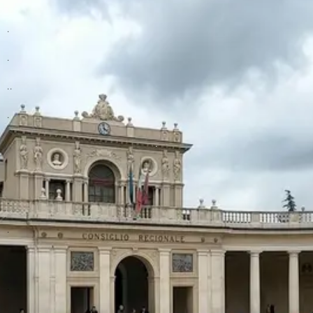
.
.
..
.
.
.
.
.