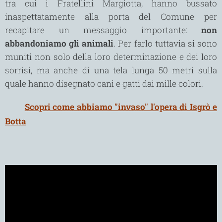
tra cui i Fratellini Margiotta, hanno bussato
inaspettatamente alla porta del Comune per
recapitare un messaggio importante:
non
abbandoniamo gli animali
. Per farlo tuttavia si sono
muniti non solo della loro determinazione e dei loro
sorrisi, ma anche di una tela lunga 50 metri sulla
quale hanno disegnato cani e gatti dai mille colori.
🐾
Scopri come abbiamo "invaso" l'opera di Isgrò e
Botta