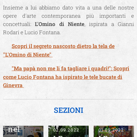
Insieme a lui abbiamo dato vita a una delle nostre
opere d'arte contemporanea più importanti e
concettuali:
L'Omino di Niente
, ispirata a Gianni
Rodari e Lucio Fontana.
🐾
Scopri il segreto nascosto dietro la tela de
"L'Omino di Niente"
🐾
"Ma papà non me li fa tagliare i quadri!": Scopri
come Lucio Fontana ha ispirato le tele bucate di
Ginevra
SEZIONI
09.09.2022
L'Aquila
nel
02.09.2022
01.09.2022