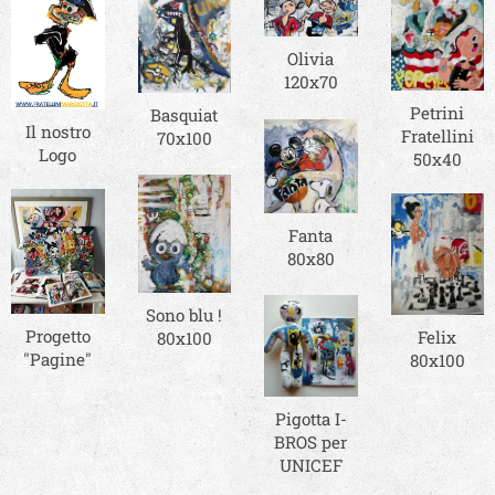
Olivia
120x70
Petrini
Basquiat
Il nostro
Fratellini
70x100
Logo
50x40
Fanta
80x80
Sono blu !
Progetto
Felix
80x100
"Pagine"
80x100
Pigotta I-
BROS per
UNICEF