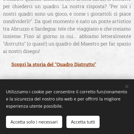
per chiederci un quadro. La nostra risposta?
"Per noi i
nostri quadri sono un gioco, e come i giocattoli ci piace
condividerli!"
. Da quel momento è nato un ponte artistico
tra Abruzzo e Sardegna: tele che viaggiano e che creiamo
insieme. Fino al giorno in cui... abbiamo letteralmente
"distrutto" (o quasi!) un quadro del Maestro per far spazio
ai nostri disegni!
🐾
Scopri la storia del "Quadro Distrutto"
Utilizziamo i cookie per consentire il corretto funzionamento
e la sicurezza del nostro sito web e per offrirti la migliore
"La creatività è contagiosa.
esperienza utente possibile.
Trasmettila." A.E.
Accetta solo i necessari
Accetta tutti