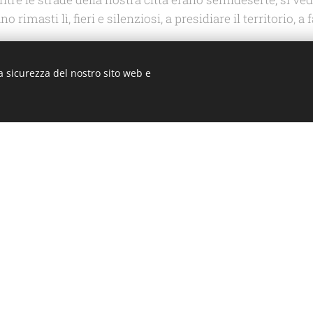
rimasti lì, fieri e silenziosi, a presidiare il territorio, a 
o per le case degli aquilani, vogliamo ricordare quella fo
icemente piantato qui.
a sicurezza del nostro sito web e