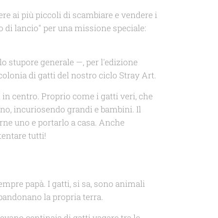
re ai più piccoli di scambiare e vendere i
o di lancio" per una missione speciale:
lo stupore generale —, per l'edizione
olonia di gatti del nostro ciclo
Stray Art
.
 in centro. Proprio come i gatti veri, che
ino, incuriosendo grandi e bambini. Il
rne uno e portarlo a casa. Anche
entare tutti!
mpre papà. I gatti, si sa, sono animali
bbandonano la propria terra.
evano centinaia di gatti vagare tra le