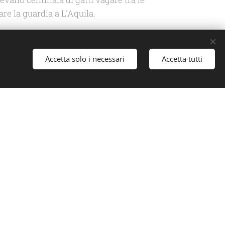
fare la guardia a L'Aquila.
rza. I nostri gatti randagi hanno trovato
Accetta solo i necessari
Accetta tutti