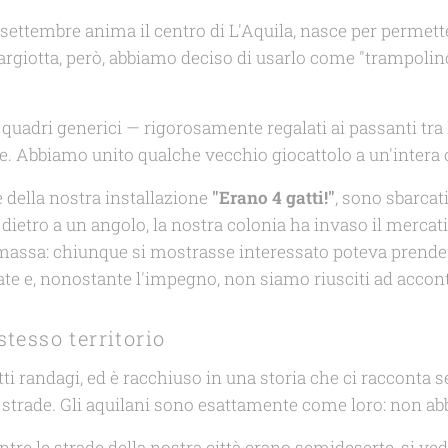
settembre anima il centro di L'Aquila, nasce per permette
 Margiotta, però, abbiamo deciso di usarlo come "trampolin
quadri generici — rigorosamente regalati ai passanti tra 
. Abbiamo unito qualche vecchio giocattolo a un'intera c
te della nostra installazione
"Erano 4 gatti!"
, sono sbarcati
o dietro a un angolo, la nostra colonia ha invaso il mercat
 massa: chiunque si mostrasse interessato poteva prende
ate e, nonostante l'impegno, non siamo riusciti ad accont
stesso territorio
 randagi, ed è racchiuso in una storia che ci racconta se
rie strade. Gli aquilani sono esattamente come loro: non a
tre le strade della nostra città erano semideserte, si ved