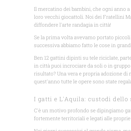
Il mercatino dei bambini, che ogni anno a 
loro vecchi giocattoli. Noi dei Fratellini
diffondere l'arte randagia in città!
Se la prima volta avevamo portato piccoli 
successiva abbiamo fatto le cose in grande
Ben 12 gattini dipinti su tele riciclate, par
in città puoi incrociare da soli o in grupp
risultato? Una vera e propria adozione di
quest'anno tutte le opere sono state regal
I gatti e L'Aquila: custodi dello 
C'è un motivo profondo se dipingiamo gatti
fortemente territoriali e legati alle prop
Nei giorni successivi al grande sisma, men