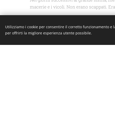
macerie e i vicoli. Non erano scappati. Erano 
Con le nostre piccole tele che vanno in gir
una nuova casa, ma il loro cuore resta fel
Utilizziamo i cookie per consentire il corretto funzionamento e l
per offrirti la migliore esperienza utente possibile.