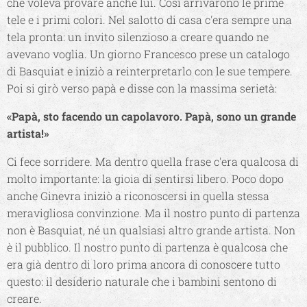
che voleva provare anche lui. Così arrivarono le prime
tele e i primi colori. Nel salotto di casa c'era sempre una
tela pronta: un invito silenzioso a creare quando ne
avevano voglia. Un giorno Francesco prese un catalogo
di Basquiat e iniziò a reinterpretarlo con le sue tempere.
Poi si girò verso papà e disse con la massima serietà:
«Papà, sto facendo un capolavoro. Papà, sono un grande
artista!»
Ci fece sorridere. Ma dentro quella frase c'era qualcosa di
molto importante: la gioia di sentirsi libero. Poco dopo
anche Ginevra iniziò a riconoscersi in quella stessa
meravigliosa convinzione. Ma il nostro punto di partenza
non è Basquiat, né un qualsiasi altro grande artista. Non
è il pubblico. Il nostro punto di partenza è qualcosa che
era già dentro di loro prima ancora di conoscere tutto
questo: il desiderio naturale che i bambini sentono di
creare.