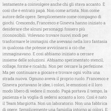
lentamente a coinvolgere anche chi gli stava accanto. È
così che è entrato papà. Non come artista. Non come
autore delle opere. Semplicemente come compagno di
giochi. Crescendo, Francesco e Ginevra hanno iniziato a
desiderare che alcuni personaggi fossero più
riconoscibili. Volevano trovare nuovi modi per
trasformare le immagini che avevano nella loro fantasia
in qualcosa che potesse avvicinarsi a ciò che
immaginavano. E così abbiamo iniziato a cercare
insieme delle soluzioni. Abbiamo sperimentato stencil,
collage, forme e ricalchi. Non per cercare la perfezione.
Ma per continuare a giocare e trovare ogni volta una
strada nuova. Ognuno aveva il proprio ruolo. Francesco e
Ginevra portavano le idee, i colori, le emozioni e il loro
modo libero di vedere il mondo. Papà portava il tempo, la
pazienza e la voglia di sedersi accanto a loro. Così è nato
il Team Margiotta. Non un laboratorio. Non una fabbrica
di opere. Semplicemente una famiglia intorno ai colori. E