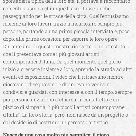
spontaneità tipica della loro età, li portava a raccontarlo
con entusiasmo a chiunque li ascoltasse, anche
passeggiando per le strade della città. Quell'entusiasmo,
insieme ai loro lavori, iniziò a incuriosire sempre più
persone, portando a una prima piccola intervista e, poco
dopo, alle prime occasioni per esporre le loro opere.
Durante una di queste mostre ricevettero un attestato
che li presentava come i più giovani artisti
contemporanei d'Italia. Da quel momento quel gioco
iniziò a crescere insieme a loro, aprendo la strada ad altri
eventi ed esposizioni. I video che li ritraevano mentre
giocavano, disegnavano e dipingevano venivano
condivisi e guardati con interesse e, con il tempo, sempre
più persone iniziarono a chiamarli, con affetto e un
pizzico di simpatia, "i più piccoli artisti contemporanei
d'Italia". La loro storia, però, non nasce da un progetto o
dal desiderio di costruire un percorso artistico.
Nasce da una cosa molto più semplice: il gioco.