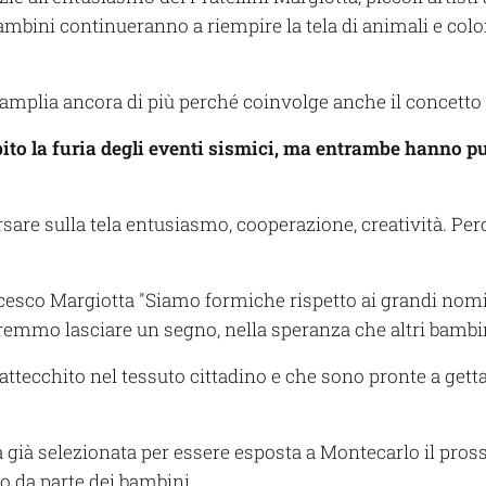
 bambini continueranno a riempire la tela di animali e col
mplia ancora di più perché coinvolge anche il concetto di
bito la furia degli eventi sismici, ma entrambe hanno pu
sare sulla tela entusiasmo, cooperazione, creatività. Perc
ancesco Margiotta "Siamo formiche rispetto ai grandi nom
remmo lasciare un segno, nella speranza che altri bambi
attecchito nel tessuto cittadino e che sono pronte a gett
 già selezionata per essere esposta a Montecarlo il pross
o da parte dei bambini.