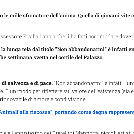
o le mille sfumature dell'anima. Quella di giovani vite
'assessore Ersilia Lancia che li ha fatti accomodare dove
 la lunga tela dal titolo "Non abbandonarmi" è infatti en
he settimana svetta nel cortile del Palazzo.
di salvezza e di pace.
"Non abbandonarmi" è infatti l'un
. È un modo per riflettere sul valore dell'esistenza (si
innovabile di amore e condivisione.
"Animali alla riscossa", portando come degna rappresen
zie all'entusiasmo dei Fratellini Margiotta, piccoli artisti a