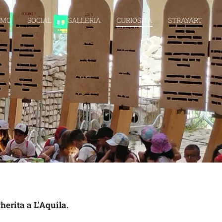
AMO
SOCIAL
GALLERIA
CURIOSITÀ
STRAYART
herita a L'Aquila.