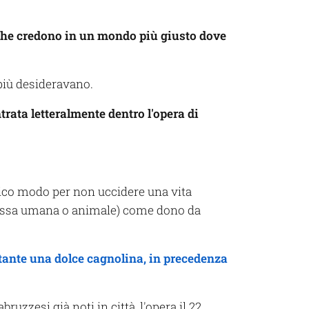
 che credono in un mondo più giusto dove
 più desideravano.
trata letteralmente dentro l'opera di
ico modo per non uccidere una vita
a essa umana o animale) come dono da
tante una dolce cagnolina, in precedenza
bruzzesi già noti in città, l'opera il 22