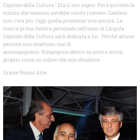
Capitale della Cultura." Era il suo sogno. Poi è arrivata la
notizia che nessuno avrebbe voluto ricevere: Gaetano
non c'era più. Oggi quella promessa vive ancora. La
nostra prima mostra personale nell'anno di L'Aquila
Capitale della Cultura sarà dedicata a lui. Perché alcune
persone non smettono mai di
accompagnarci. Rimangono dentro la nostra storia,
proprio come un colore che non sbiadisce.
Grazie Nonno Arte.