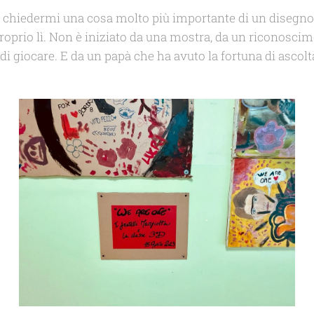
r chiedermi una cosa molto più importante di un disegno: 
proprio lì. Non è iniziato da una mostra, da un riconoscim
 giocare. E da un papà che ha avuto la fortuna di ascolta