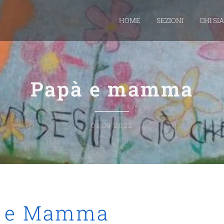
HOME
SEZIONI
CHI SI
Papà e mamma
01.09.2022
o e Mamma