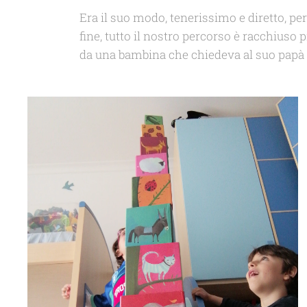
Era il suo modo, tenerissimo e diretto, pe
fine, tutto il nostro percorso è racchiuso 
da una bambina che chiedeva al suo papà di