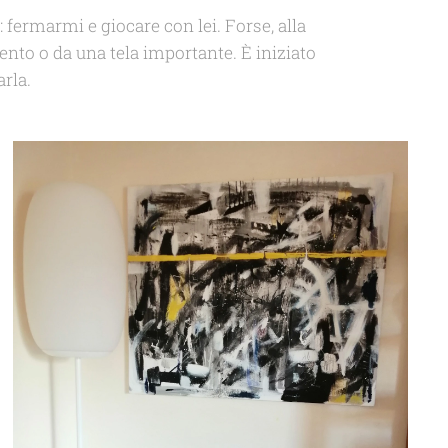
fermarmi e giocare con lei. Forse, alla
ento o da una tela importante. È iniziato
rla.