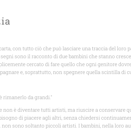
zia
a carta, con tutto ciò che può lasciare una traccia del lor
ei segni sono il racconto di due bambini che stanno cre
mplicemente cercato di fare quello che ogni genitore dovr
pagnare e, soprattutto, non spegnere quella scintilla di cur
e è rimanerlo da grandi."
 non è diventare tutti artisti, ma riuscire a conservare qu
bisogno di piacere agli altri, senza chiedersi continuam
on sono soltanto piccoli artisti. I bambini, nella loro au